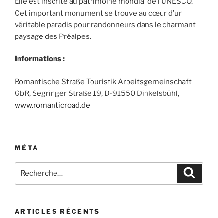
Elle est inscrite au patrimoine mondial de l’UNESCO.
Cet important monument se trouve au cœur d’un
véritable paradis pour randonneurs dans le charmant
paysage des Préalpes.
Informations :
Romantische Straße Touristik Arbeitsgemeinschaft
GbR, Segringer Straße 19, D-91550 Dinkelsbühl,
www.romanticroad.de
MÉTA
Recherche
Recher
pour
:
ARTICLES RÉCENTS