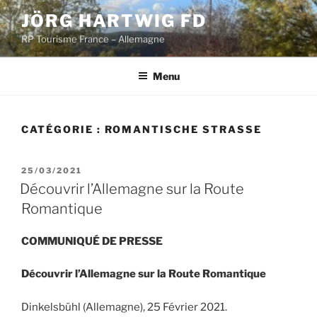
Aller
JÖRG HARTWIG FD
au
RP Tourisme France – Allemagne
contenu
principal
Menu
CATÉGORIE :
ROMANTISCHE STRASSE
PUBLIÉ
25/03/2021
LE
Découvrir l’Allemagne sur la Route
Romantique
COMMUNIQUÉ DE PRESSE
Découvrir l’Allemagne sur la Route Romantique
Dinkelsbühl (Allemagne), 25 Février 2021.