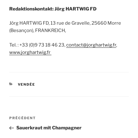
Redaktionskontakt: Jörg HARTWIG FD
Jörg HARTWIG FD, 13 rue de Gravelle, 25660 Morre
(Besançon), FRANKREICH,
Tel. : +33 (0)9 73 18 46 23,
contact@jorghartwig.fr
,
www.jorghartwig.fr
CATÉGORIES
VENDÉE
Navigation
Article
PRÉCÉDENT
de
précédent
Sauerkraut mit Champagner
l’article