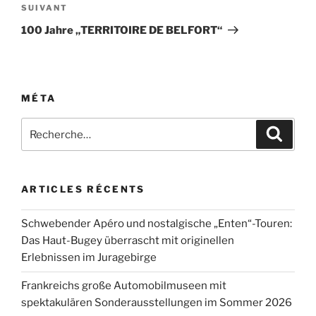
Article
SUIVANT
suivant
100 Jahre „TERRITOIRE DE BELFORT“
MÉTA
Recherche
Recher
pour
:
ARTICLES RÉCENTS
Schwebender Apéro und nostalgische „Enten“-Touren:
Das Haut-Bugey überrascht mit originellen
Erlebnissen im Juragebirge
Frankreichs große Automobilmuseen mit
spektakulären Sonderausstellungen im Sommer 2026