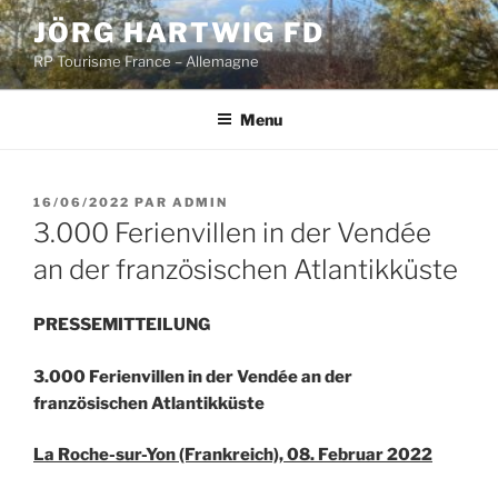
Aller
JÖRG HARTWIG FD
au
RP Tourisme France – Allemagne
contenu
principal
Menu
PUBLIÉ
16/06/2022
PAR
ADMIN
LE
3.000 Ferienvillen in der Vendée
an der französischen Atlantikküste
PRESSEMITTEILUNG
3.000 Ferienvillen in der Vendée an der
französischen Atlantikküste
La Roche-sur-Yon (Frankreich), 08.
Februar 2022