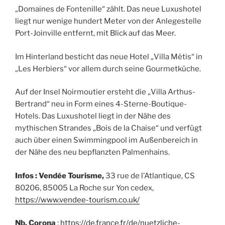
„Domaines de Fontenille“ zählt. Das neue Luxushotel
liegt nur wenige hundert Meter von der Anlegestelle
Port-Joinville entfernt, mit Blick auf das Meer.
Im Hinterland besticht das neue Hotel „Villa Métis“ in
„Les Herbiers“ vor allem durch seine Gourmetküche.
Auf der Insel Noirmoutier ersteht die „Villa Arthus-
Bertrand“ neu in Form eines 4-Sterne-Boutique-
Hotels. Das Luxushotel liegt in der Nähe des
mythischen Strandes „Bois de la Chaise“ und verfügt
auch über einen Swimmingpool im Außenbereich in
der Nähe des neu bepflanzten Palmenhains.
Infos : Vendée Tourisme,
33 rue de l’Atlantique, CS
80206, 85005 La Roche sur Yon cedex,
https://www.vendee-tourism.co.uk/
Nb. Corona
:
https://de.france.fr/de/nuetzliche-