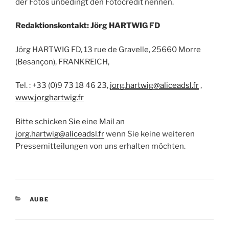
der Fotos unbedingt den Fotocredit nennen.
Redaktionskontakt: Jörg HARTWIG FD
Jörg HARTWIG FD, 13 rue de Gravelle, 25660 Morre
(Besançon), FRANKREICH,
Tel. : +33 (0)9 73 18 46 23,
jorg.hartwig@aliceadsl.fr
,
www.jorghartwig.fr
Bitte schicken Sie eine Mail an
jorg.hartwig@aliceadsl.fr
wenn Sie keine weiteren
Pressemitteilungen von uns erhalten möchten.
CATÉGORIES
AUBE