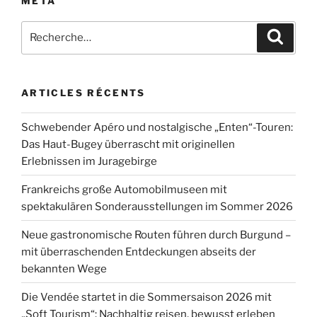
MÉTA
Recherche
Recher
pour
:
ARTICLES RÉCENTS
Schwebender Apéro und nostalgische „Enten“-Touren:
Das Haut-Bugey überrascht mit originellen
Erlebnissen im Juragebirge
Frankreichs große Automobilmuseen mit
spektakulären Sonderausstellungen im Sommer 2026
Neue gastronomische Routen führen durch Burgund –
mit überraschenden Entdeckungen abseits der
bekannten Wege
Die Vendée startet in die Sommersaison 2026 mit
„Soft Tourism“: Nachhaltig reisen, bewusst erleben