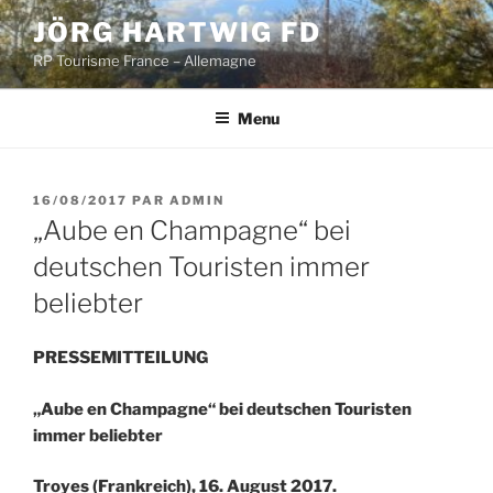
Aller
JÖRG HARTWIG FD
au
RP Tourisme France – Allemagne
contenu
principal
Menu
PUBLIÉ
16/08/2017
PAR
ADMIN
LE
„Aube en Champagne“ bei
deutschen Touristen immer
beliebter
PRESSEMITTEILUNG
„Aube en Champagne“ bei deutschen Touristen
immer beliebter
Troyes (Frankreich), 16. August 2017.