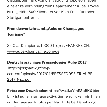
Claudel, Bernhard von Clairvaux und Napoleon haben
eine enge Verbindung zum Departement Aube. Troyes
ist ungefähr 500 Kilometer von Köln, Frankfurt oder
Stuttgart entfernt.
Fremdenverkehrsamt „Aube en Champagne
Tourisme“
34 Quai Dampierre, 10000 Troyes, FRANKREICH,
www.aube-champagne.com/de
Deutschsprachiges Pressedossier Aube 2017
:
https://jorghartwig.fr/wp-
content/uploads/2017/04/PRESSEDOSSIER-AUBE-
2017-NEU.pdf
Fotos zum Downloaden
:
https://we.tl/xYrnB3eBK6
(der
Link ist nur einige Tage aktiv). Gerne schicken wir Ihnen
auf Anfrage auch Fotos per Mail. Bitte bei Benutzung