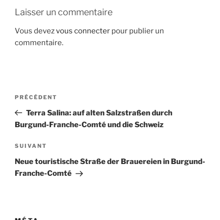
Laisser un commentaire
Vous devez
vous connecter
pour publier un
commentaire.
Navigation
Article
PRÉCÉDENT
de
précédent
Terra Salina: auf alten Salzstraßen durch
l’article
Burgund-Franche-Comté und die Schweiz
Article
SUIVANT
suivant
Neue touristische Straße der Brauereien in Burgund-
Franche-Comté