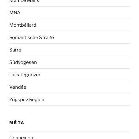
M24 Le Mans
MNA
Montbéliard
Romantische Straße
Sarre
Südvogesen
Uncategorized
Vendée
Zugspitz Region
MÉTA
Connexion