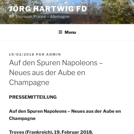
Aller
JÖRG HARTWIG FD
au
RP Tourisme France – Allemagne
contenu
principal
Menu
PUBLIÉ
19/02/2018
PAR
ADMIN
LE
Auf den Spuren Napoleons –
Neues aus der Aube en
Champagne
PRESSEMITTEILUNG
Auf den Spuren Napoleons – Neues aus der Aube en
Champagne
Troyes (Frankreich), 19. Februar 2018.