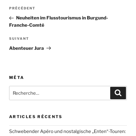
Navigation
Article
PRÉCÉDENT
de
précédent
Neuheiten im Flusstourismus in Burgund-
l’article
Franche-Comté
Article
SUIVANT
suivant
Abenteuer Jura
MÉTA
Recherche
Recher
pour
:
ARTICLES RÉCENTS
Schwebender Apéro und nostalgische „Enten“-Touren: