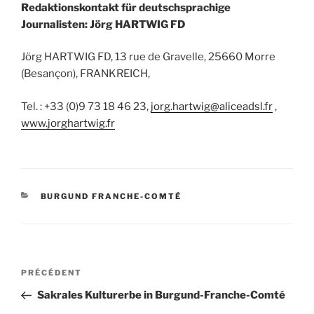
Redaktionskontakt für deutschsprachige
Journalisten: Jörg HARTWIG FD
Jörg HARTWIG FD, 13 rue de Gravelle, 25660 Morre
(Besançon), FRANKREICH,
Tel. : +33 (0)9 73 18 46 23,
jorg.hartwig@aliceadsl.fr
,
www.jorghartwig.fr
CATÉGORIES
BURGUND FRANCHE-COMTÉ
Navigation
Article
PRÉCÉDENT
de
précédent
Sakrales Kulturerbe in Burgund-Franche-Comté
l’article