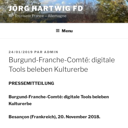
Aller
JÖRG HARTWIG FD
au
RP Tourisme France – Allemagne
contenu
principal
Menu
PUBLIÉ
24/01/2019
PAR
ADMIN
LE
Burgund-Franche-Comté: digitale
Tools beleben Kulturerbe
PRESSEMITTEILUNG
Burgund-Franche-Comté: digitale Tools beleben
Kulturerbe
Besançon (Frankreich), 20. November 2018.