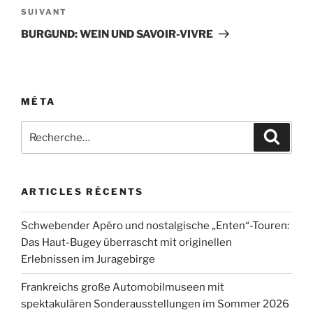
Article
SUIVANT
suivant
BURGUND: WEIN UND SAVOIR-VIVRE
MÉTA
Recherche
Recher
pour
:
ARTICLES RÉCENTS
Schwebender Apéro und nostalgische „Enten“-Touren:
Das Haut-Bugey überrascht mit originellen
Erlebnissen im Juragebirge
Frankreichs große Automobilmuseen mit
spektakulären Sonderausstellungen im Sommer 2026