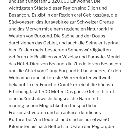
und zählt ungefähr 2.820.000 Einwohner. Die
wichtigsten Städte dieser Region sind Dijon und
Besançon. Es gibt in der Region drei Gebirgszüge, die
Südvogesen, das Juragebirge zur Schweizer Grenze
und das Morvan mit einem regionalen Naturpark im
Westen von Burgund. Die Saône und der Doubs
durchziehen das Gebiet, und auch die Seine entspringt
hier. Zu den meistbesuchten Sehenswürdigkeiten
gehören die Basiliken von Vézelay und Paray-le-Monial,
das Hôtel-Dieu von Beaune, die Zitadelle von Besançon
und die Abtei von Cluny. Burgund ist besonders für den
Weinanbau und pittoreske Winzerdörfer weltweit
bekannt. In der Franche-Comté erreicht die höchste
Erhebung fast 1.500 Meter. Das ganze Gebiet bietet
eine äußerst abwechslungsreiche Natur mit
mannigfachen Möglichkeiten für sportliche
Freizeitaktivitäten und ein außerordentliches
Kulturerbe. Von Deutschland sind es nur etwa 60
Kilometer bis nach Belfort, im Osten der Region, die