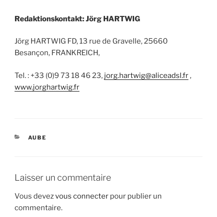
Redaktionskontakt: Jörg HARTWIG
Jörg HARTWIG FD, 13 rue de Gravelle, 25660
Besançon, FRANKREICH,
Tel. : +33 (0)9 73 18 46 23,
jorg.hartwig@aliceadsl.fr
,
www.jorghartwig.fr
CATÉGORIES
AUBE
Laisser un commentaire
Vous devez
vous connecter
pour publier un
commentaire.