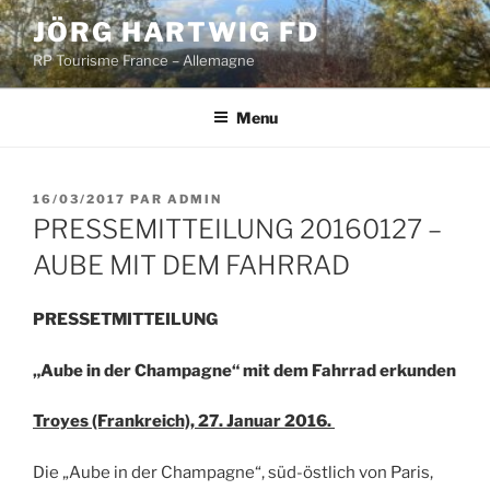
Aller
JÖRG HARTWIG FD
au
RP Tourisme France – Allemagne
contenu
principal
Menu
PUBLIÉ
16/03/2017
PAR
ADMIN
LE
PRESSEMITTEILUNG 20160127 –
AUBE MIT DEM FAHRRAD
PRESSETMITTEILUNG
„Aube in der Champagne“ mit dem Fahrrad erkunden
Troyes (Frankreich), 27. Januar 2016.
Die „Aube in der Champagne“, süd-östlich von Paris,