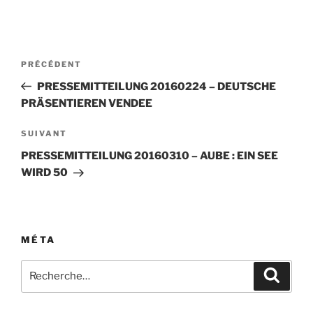
Navigation
Article
PRÉCÉDENT
de
précédent
PRESSEMITTEILUNG 20160224 – DEUTSCHE
l’article
PRÄSENTIEREN VENDEE
Article
SUIVANT
suivant
PRESSEMITTEILUNG 20160310 – AUBE : EIN SEE
WIRD 50
MÉTA
Recherche
Recher
pour
: