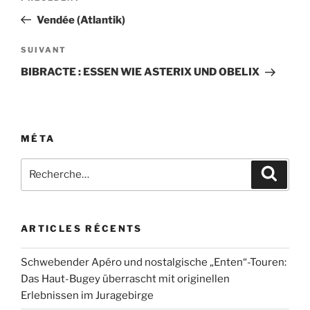
de
précédent
Vendée (Atlantik)
l’article
Article
SUIVANT
suivant
BIBRACTE : ESSEN WIE ASTERIX UND OBELIX
MÉTA
Recherche
Recher
pour
:
ARTICLES RÉCENTS
Schwebender Apéro und nostalgische „Enten“-Touren:
Das Haut-Bugey überrascht mit originellen
Erlebnissen im Juragebirge