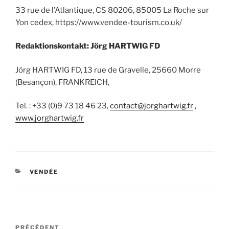
33 rue de l’Atlantique, CS 80206, 85005 La Roche sur
Yon cedex, https://www.vendee-tourism.co.uk/
Redaktionskontakt: Jörg HARTWIG FD
Jörg HARTWIG FD, 13 rue de Gravelle, 25660 Morre
(Besançon), FRANKREICH,
Tel. : +33 (0)9 73 18 46 23,
contact@jorghartwig.fr
,
www.jorghartwig.fr
CATÉGORIES
VENDÉE
Navigation
Article
PRÉCÉDENT