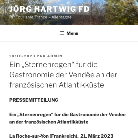
Aller
JÖRG HARTWIG FD
au
RP Tourisme France – Allemagne
contenu
principal
Menu
PUBLIÉ
10/10/2023
PAR
ADMIN
LE
Ein „Sternenregen“ für die
Gastronomie der Vendée an der
französischen Atlantikküste
PRESSEMITTEILUNG
Ein „Sternenregen“ für die Gastronomie der Vendée
an der französischen Atlantikküste
La Roche-sur-Yon (Frankreich), 21.
März 2023