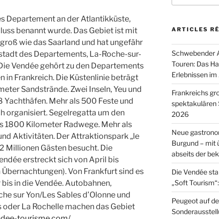
:
es Departement an der Atlantikküste,
uss benannt wurde. Das Gebiet ist mit
ARTICLES R
groß wie das Saarland und hat ungefähr
Schwebender A
stadt des Departements, La-Roche-sur-
Touren: Das Ha
 Die Vendée gehört zu den Departements
Erlebnissen im
in Frankreich. Die Küstenlinie beträgt
meter Sandstrände. Zwei Inseln, Yeu und
Frankreichs g
8 Yachthäfen. Mehr als 500 Feste und
spektakulären
h organisiert. Segelregatta um den
2026
ls 1800 Kilometer Radwege. Mehr als
Neue gastrono
nd Aktivitäten. Der Attraktionspark „le
Burgund – mit
,2 Millionen Gästen besucht. Die
abseits der b
endée erstreckt sich von April bis
 Übernachtungen). Von Frankfurt sind es
Die Vendée sta
bis in die Vendée. Autobahnen,
„Soft Tourism“:
he sur Yon/Les Sables d’Olonne und
Peugeot auf de
 oder La Rochelle machen das Gebiet
Sonderausstell
ndee-tourisme.com/