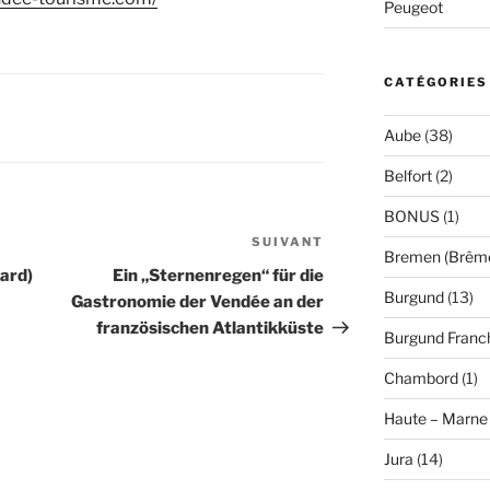
Peugeot
CATÉGORIES
Aube
(38)
Belfort
(2)
BONUS
(1)
SUIVANT
Article
Bremen (Brêm
suivant
ard)
Ein „Sternenregen“ für die
Burgund
(13)
Gastronomie der Vendée an der
französischen Atlantikküste
Burgund Fran
Chambord
(1)
Haute – Marne
Jura
(14)