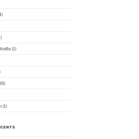
1)
)
traße
(1)
)
(6)
n
(1)
ÉCENTS