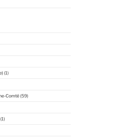
e)
(1)
che-Comté
(59)
(1)