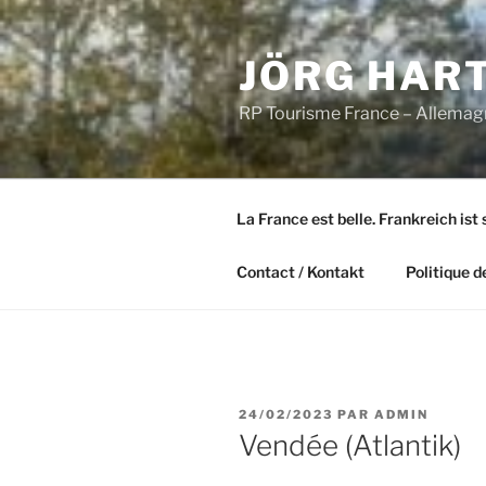
Aller
au
JÖRG HAR
contenu
principal
RP Tourisme France – Allemag
La France est belle. Frankreich ist 
Contact / Kontakt
Politique d
PUBLIÉ
24/02/2023
PAR
ADMIN
LE
Vendée (Atlantik)