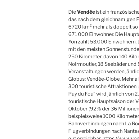
Die
Vendée
ist ein französisch
das nach dem gleichnamigen Fl
6720 km² mehr als doppelt so 
671 000 Einwohner. Die Haupt
Yon zählt 53.000 Einwohnern.
mit den meisten Sonnenstunden 
250 Kilometer, davon 140 Kilo
Noirmoutier, 18 Seebäder und 
Veranstaltungen werden jährlic
Globus: Vendée-Globe. Mehr a
300 touristische Attraktionen u
Puy du Fou“ wird jährlich von 2
touristische Hauptsaison der V
Oktober (92% der 36 Millionen
beispielsweise 1000 Kilometer 
Bahnverbindungen nach La Roc
Flugverbindungen nach Nantes
gut erreichbar.
https://www.ve