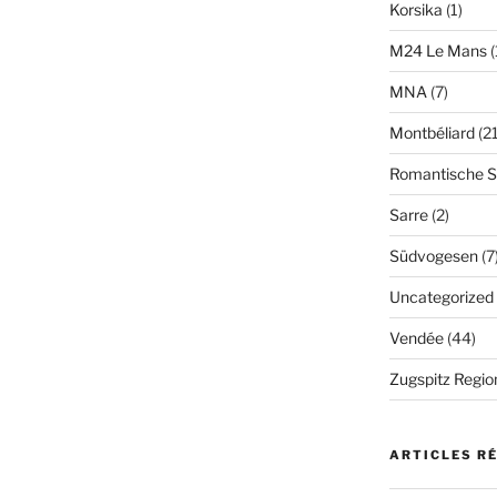
Korsika
(1)
M24 Le Mans
(
MNA
(7)
Montbéliard
(21
Romantische S
Sarre
(2)
Südvogesen
(7
Uncategorized
Vendée
(44)
Zugspitz Regio
ARTICLES R