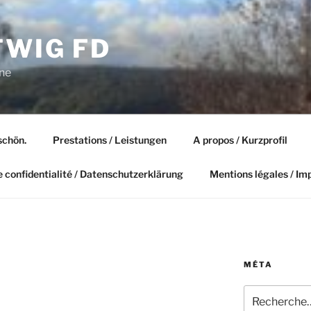
TWIG FD
ne
schön.
Prestations / Leistungen
A propos / Kurzprofil
e confidentialité / Datenschutzerklärung
Mentions légales / I
MÉTA
Recherche
pour