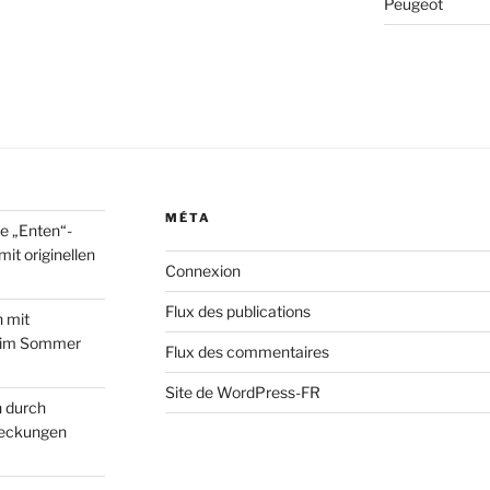
Peugeot
MÉTA
e „Enten“-
it originellen
Connexion
Flux des publications
 mit
n im Sommer
Flux des commentaires
Site de WordPress-FR
 durch
deckungen