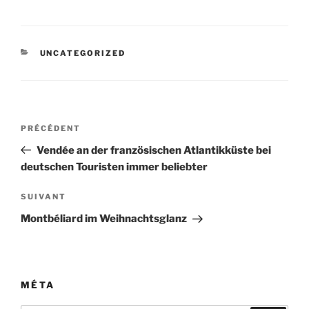
CATÉGORIES
UNCATEGORIZED
Navigation
Article
PRÉCÉDENT
de
précédent
Vendée an der französischen Atlantikküste bei
l’article
deutschen Touristen immer beliebter
Article
SUIVANT
suivant
Montbéliard im Weihnachtsglanz
MÉTA