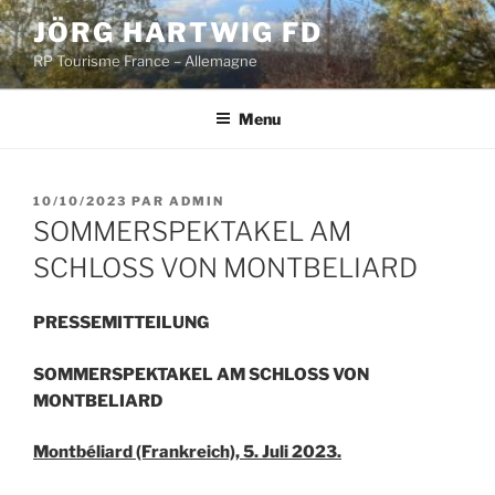
Aller
JÖRG HARTWIG FD
au
RP Tourisme France – Allemagne
contenu
principal
Menu
PUBLIÉ
10/10/2023
PAR
ADMIN
LE
SOMMERSPEKTAKEL AM
SCHLOSS VON MONTBELIARD
PRESSEMITTEILUNG
SOMMERSPEKTAKEL AM SCHLOSS VON
MONTBELIARD
Montbéliard (Frankreich), 5. Juli 2023.