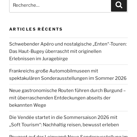
Recherche
Recher
pour
:
ARTICLES RÉCENTS
Schwebender Apéro und nostalgische „Enten“-Touren:
Das Haut-Bugey überrascht mit originellen
Erlebnissen im Juragebirge
Frankreichs große Automobilmuseen mit
spektakulären Sonderausstellungen im Sommer 2026
Neue gastronomische Routen führen durch Burgund –
mit überraschenden Entdeckungen abseits der
bekannten Wege
Die Vendée startet in die Sommersaison 2026 mit
„Soft Tourism“: Nachhaltig reisen, bewusst erleben
Peugeot auf der Leinwand: Neue Sonderausstellung im