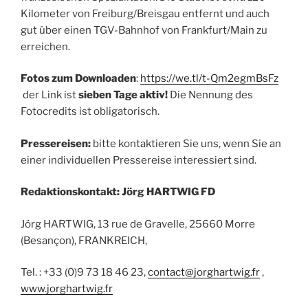
Kilometer von Freiburg/Breisgau entfernt und auch
gut über einen TGV-Bahnhof von Frankfurt/Main zu
erreichen.
Fotos zum Downloaden
:
https://we.tl/t-Qm2egmBsFz
der Link ist
sieben Tage aktiv!
Die Nennung des
Fotocredits ist obligatorisch.
Pressereisen:
bitte kontaktieren Sie uns, wenn Sie an
einer individuellen Pressereise interessiert sind.
Redaktionskontakt: Jörg HARTWIG FD
Jörg HARTWIG, 13 rue de Gravelle, 25660 Morre
(Besançon), FRANKREICH,
Tel. : +33 (0)9 73 18 46 23,
contact@jorghartwig.fr
,
www.jorghartwig.fr