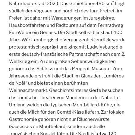
Kulturhauptstadt 2024. Das Gebiet über 450 km² liegt
südlich der Vogesen und nördlich des Jura. Freizeit im
Freien ist daher mit Wanderungen im Juragebirge,
Hausbootfahrten und Radtouren auf dem Fernradweg
EuroVélo6 ein Genuss. Die Stadt selbst blickt auf 400
Jahre Württembergische Vergangenheit zurück, wurde
protestantisch geprägt und ging mit Ludwigsburg die
erste deutsch-französische Partnerschaft nach dem 2.
Weltkrieg ein. Zu den großen Sehenswürdigkeiten
gehören das Schloss und das Peugeot-Museum. Zum
Jahresende erstrahlt die Stadt im Glanz der „Lumières
de Noël“ und bietet einen berühmten
Weihnachtsmarkt. Geschichtsinteressierte besuchen
das römische Theater von Mandeure in der Nähe. Im
Umland weiden die typischen Montbéliard-Kühe, die
auch die Milch für den Comté-Käse liefern. Zur lokalen
Gastronomie gehören nicht nur Räucherwürste
(Saucisses de Montbéliard) sondern auch alle
französischen Spezialitäten. Die Stadt ist etwa 120