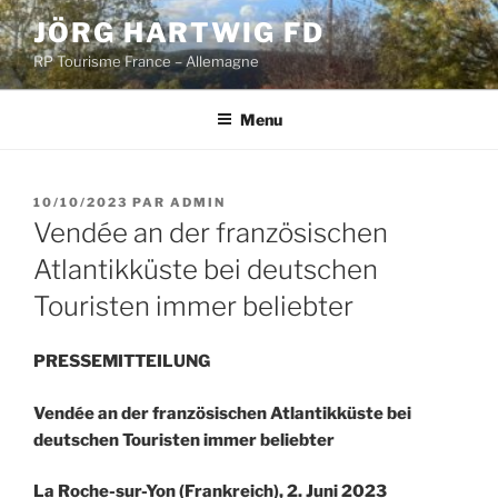
Aller
JÖRG HARTWIG FD
au
RP Tourisme France – Allemagne
contenu
principal
Menu
PUBLIÉ
10/10/2023
PAR
ADMIN
LE
Vendée an der französischen
Atlantikküste bei deutschen
Touristen immer beliebter
PRESSEMITTEILUNG
Vendée an der französischen Atlantikküste bei
deutschen Touristen immer beliebter
La Roche-sur-Yon (Frankreich), 2. Juni 2023