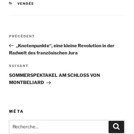
CATÉGORIES
VENDÉE
Navigation
Article
PRÉCÉDENT
de
précédent
„Knotenpunkte“, eine kleine Revolution in der
l’article
Radwelt des französischen Jura
Article
SUIVANT
suivant
SOMMERSPEKTAKEL AM SCHLOSS VON
MONTBELIARD
MÉTA
Recherche
Recher
pour