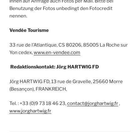
Ihnen auf Anfrage auch Fotos per Mail. Bitte bei
Benutzung der Fotos unbedingt den Fotocredit
nennen.
Vendée Tourisme
33 rue de l’Atlantique, CS 80206, 85005 La Roche sur
Yon cedex,
www.en-vendee.com
Redaktionskontakt: Jörg HARTWIG FD
Jörg HARTWIG FD, 13 rue de Gravelle, 25660 Morre
(Besançon), FRANKREICH,
Tel. : +33 (0)9 73 18 46 23,
contact@jorghartwig.fr
,
www.jorghartwig.fr